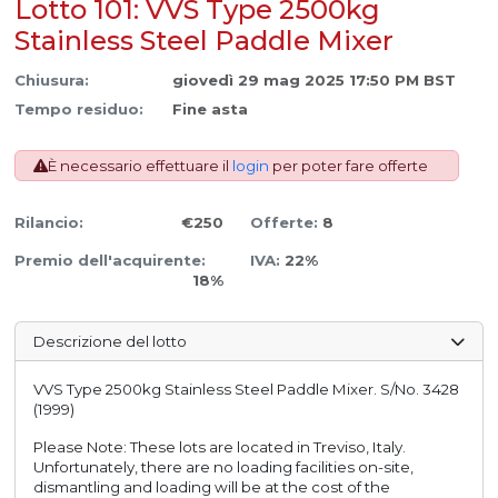
Lotto 101: VVS Type 2500kg
Stainless Steel Paddle Mixer
Chiusura:
giovedì 29 mag 2025 17:50 PM BST
Tempo residuo:
Fine asta
È necessario effettuare il
login
per poter fare offerte
Rilancio:
€250
Offerte:
8
Premio dell'acquirente:
IVA:
22%
18%
Descrizione del lotto
VVS Type 2500kg Stainless Steel Paddle Mixer. S/No. 3428
(1999)
Please Note: These lots are located in Treviso, Italy.
Unfortunately, there are no loading facilities on-site,
dismantling and loading will be at the cost of the