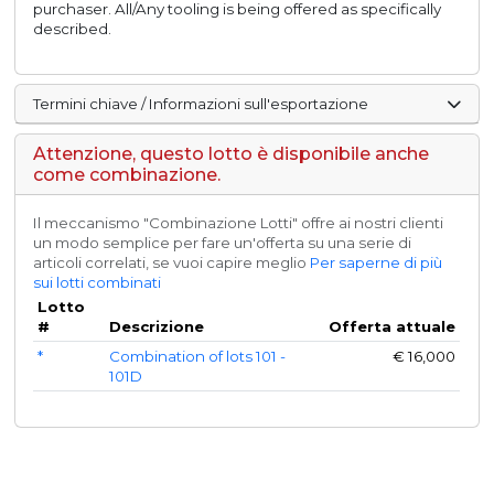
purchaser. All/Any tooling is being offered as specifically
described.
Termini chiave / Informazioni sull'esportazione
Attenzione, questo lotto è disponibile anche
come combinazione.
Il meccanismo "Combinazione Lotti" offre ai nostri clienti
un modo semplice per fare un'offerta su una serie di
articoli correlati, se vuoi capire meglio
Per saperne di più
sui lotti combinati
Lotto
#
Descrizione
Offerta attuale
*
Combination of lots 101 -
€
16,000
101D