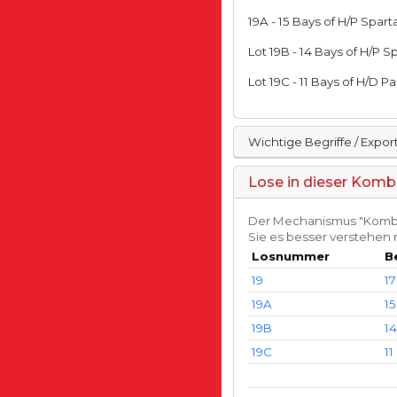
19A - 15 Bays of H/P Spar
Lot 19B - 14 Bays of H/P 
Lot 19C - 11 Bays of H/D P
Wichtige Begriffe / Expo
Lose in dieser Komb
Der Mechanismus "Kombin
Sie es besser verstehe
Losnummer
B
19
17
19A
15
19B
14
19C
11