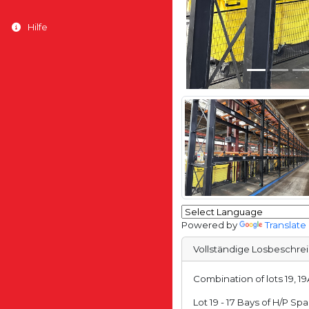
Hilfe
Powered by
Translate
Vollständige Losbeschre
Combination of lots 19, 19
Lot 19 - 17 Bays of H/P Sp