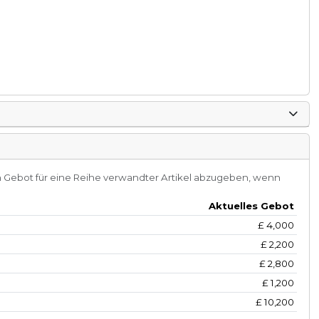
 Gebot für eine Reihe verwandter Artikel abzugeben, wenn
Aktuelles Gebot
£
4,000
£
2,200
£
2,800
£
1,200
£
10,200