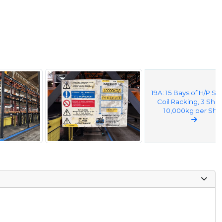
19A: 15 Bays of H/P Sp
Coil Racking, 3 She
10,000kg per Shel