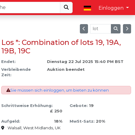
Einloggen
Los *: Combination of lots 19, 19A,
19B, 19C
Endet:
Dienstag 22 Jul 2025 15:40 PM BST
Verbleibende
Auktion beendet
Zeit:
Sie müssen sich einloggen, um bieten zu können
Schrittweise Erhöhung:
Gebote:
19
£ 250
Aufgeld:
18%
MwSt-Satz:
20%
Walsall, West Midlands, UK