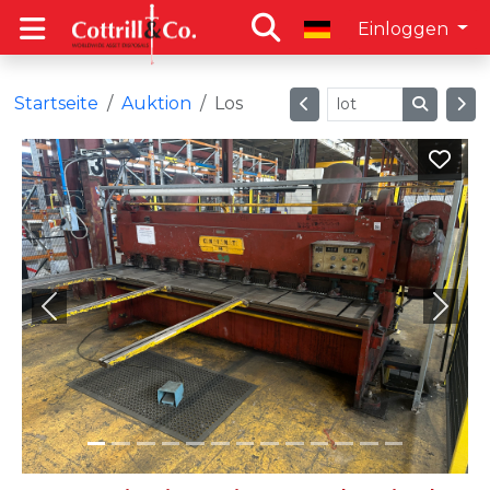
Einloggen
Startseite
Auktion
Los
Previous
Next