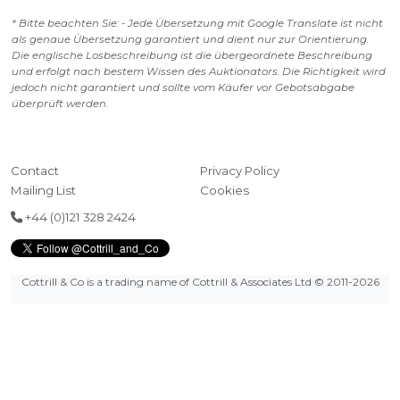
* Bitte beachten Sie: - Jede Übersetzung mit Google Translate ist nicht
als genaue Übersetzung garantiert und dient nur zur Orientierung.
Die englische Losbeschreibung ist die übergeordnete Beschreibung
und erfolgt nach bestem Wissen des Auktionators. Die Richtigkeit wird
jedoch nicht garantiert und sollte vom Käufer vor Gebotsabgabe
überprüft werden.
Contact
Privacy Policy
Mailing List
Cookies
+44 (0)121 328 2424
Cottrill & Co is a trading name of Cottrill & Associates Ltd
© 2011-2026