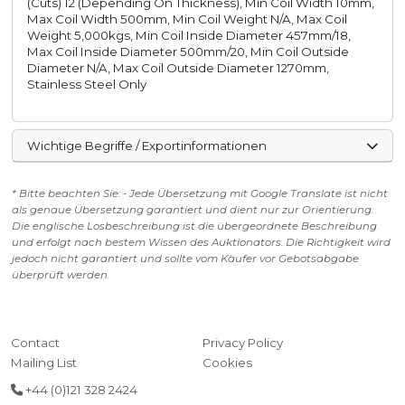
(Cuts) 12 (Depending On Thickness), Min Coil Width 10mm,
Max Coil Width 500mm, Min Coil Weight N/A, Max Coil
Weight 5,000kgs, Min Coil Inside Diameter 457mm/18,
Max Coil Inside Diameter 500mm/20, Min Coil Outside
Diameter N/A, Max Coil Outside Diameter 1270mm,
Stainless Steel Only
Wichtige Begriffe / Exportinformationen
* Bitte beachten Sie: - Jede Übersetzung mit Google Translate ist nicht
als genaue Übersetzung garantiert und dient nur zur Orientierung.
Die englische Losbeschreibung ist die übergeordnete Beschreibung
und erfolgt nach bestem Wissen des Auktionators. Die Richtigkeit wird
jedoch nicht garantiert und sollte vom Käufer vor Gebotsabgabe
überprüft werden.
Contact
Privacy Policy
Mailing List
Cookies
+44 (0)121 328 2424