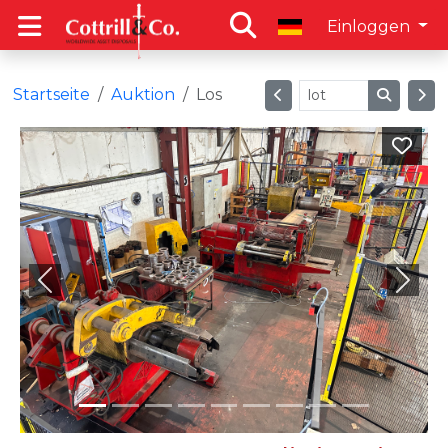
Einloggen
Startseite
Auktion
Los
Previous
Next