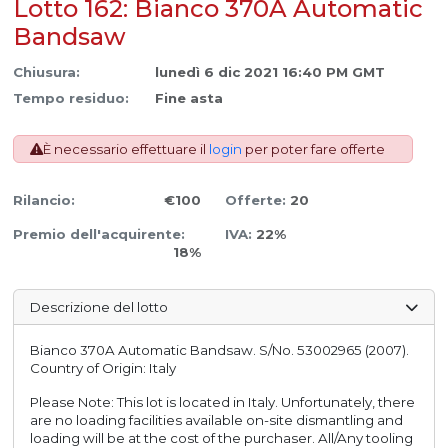
Lotto 162: Bianco 370A Automatic
Bandsaw
Chiusura:
lunedì 6 dic 2021 16:40 PM GMT
Tempo residuo:
Fine asta
È necessario effettuare il
login
per poter fare offerte
Rilancio:
€100
Offerte:
20
Premio dell'acquirente:
IVA:
22%
18%
Descrizione del lotto
Bianco 370A Automatic Bandsaw. S/No. 53002965 (2007).
Country of Origin: Italy
Please Note: This lot is located in Italy. Unfortunately, there
are no loading facilities available on-site dismantling and
loading will be at the cost of the purchaser. All/Any tooling