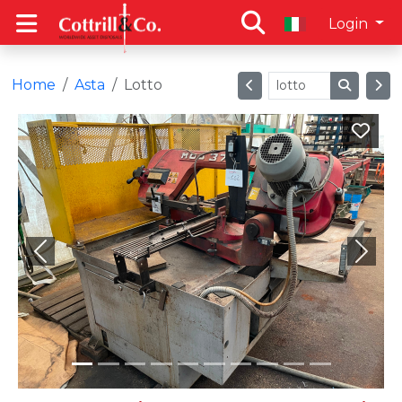
Login
Home
Asta
Lotto
Previous
Next