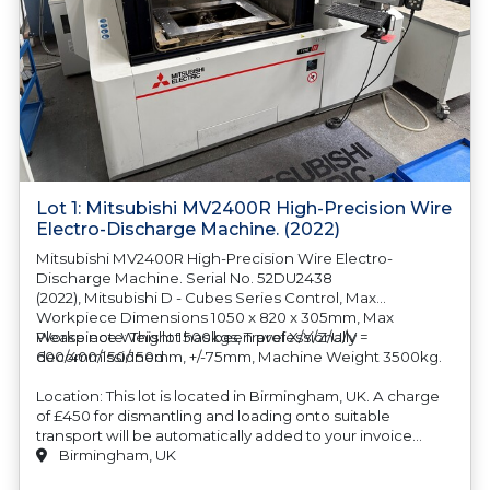
Lot 1: Mitsubishi MV2400R High-Precision Wire
Electro-Discharge Machine. (2022)
Mitsubishi MV2400R High-Precision Wire Electro-
Discharge Machine. Serial No. 52DU2438
(2022), Mitsubishi D - Cubes Series Control, Max
Workpiece Dimensions 1050 x 820 x 305mm, Max
Workpiece Weight 1500kgs, Travel X/Y/Z/U/V =
Please note: This lot has been professionally
600/400/150/150mm, +/-75mm, Machine Weight 3500kg.
decommissioned
Location: This lot is located in Birmingham, UK. A charge
of £450 for dismantling and loading onto suitable
transport will be automatically added to your invoice
should you be successful in purchasing this item.
Birmingham, UK
Blocking and securing will be at the cost of the