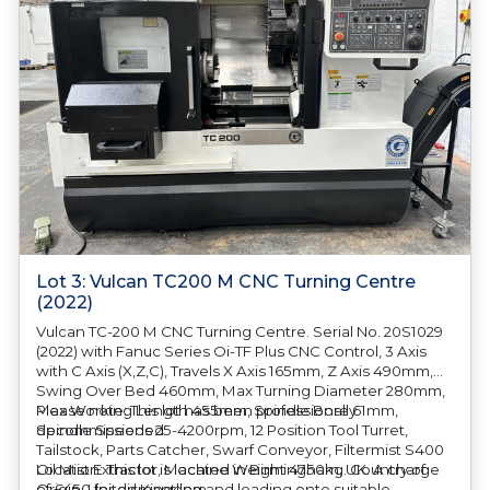
Lot 3: Vulcan TC200 M CNC Turning Centre
(2022)
Vulcan TC-200 M CNC Turning Centre. Serial No. 20S1029
(2022) with Fanuc Series Oi-TF Plus CNC Control, 3 Axis
with C Axis (X,Z,C), Travels X Axis 165mm, Z Axis 490mm,
Swing Over Bed 460mm, Max Turning Diameter 280mm,
Max Working Length 455mm, Spindle Bore 61mm,
Please note: This lot has been professionally
Spindle Speeds 25-4200rpm, 12 Position Tool Turret,
decommissioned
Tailstock, Parts Catcher, Swarf Conveyor, Filtermist S400
Oil Mist Extractor, Machine Weight 4750kg. Country of
Location: This lot is located in Birmingham, UK. A charge
Origin: United Kingdom
of £450 for dismantling and loading onto suitable