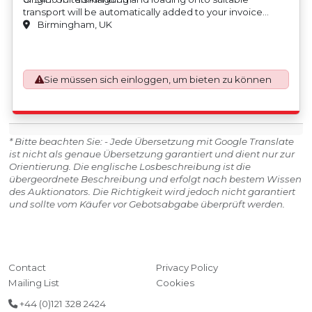
transport will be automatically added to your invoice
should you be successful in purchasing this item.
Birmingham, UK
Blocking and securing will be at the cost of the
purchaser.
Sie müssen sich einloggen, um bieten zu können
* Bitte beachten Sie: - Jede Übersetzung mit Google Translate
ist nicht als genaue Übersetzung garantiert und dient nur zur
Orientierung. Die englische Losbeschreibung ist die
übergeordnete Beschreibung und erfolgt nach bestem Wissen
des Auktionators. Die Richtigkeit wird jedoch nicht garantiert
und sollte vom Käufer vor Gebotsabgabe überprüft werden.
Contact
Privacy Policy
Mailing List
Cookies
+44 (0)121 328 2424