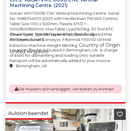
Machining Centre. (2021)
Vulcan VMC1000B CNC Vertical Machining Centre. Serial
No. 106B0542101 (2021) with Heidenhain TNC620 Control,
Table Size 1100 x 500mm, Travels X/Y/Z =
1000/600/650mm, Max Table Load 600kg, 30 Tool ATC
(Drum Type), Spindle Taper BT40, Spindle Speed Max
Please note: This lot has been professionally
8000rpm, Swarf Conveyor, Filtermist FX5002 Oil Mist
decommissioned
Country of Origin:
Extractor, Machine Weight 6800kg.
Location: This lot is located in Birmingham, UK. A charge
United Kingdom
of £450 for dismantling and loading onto suitable
transport will be automatically added to your invoice
should you be successful in purchasing this item.
Birmingham, UK
Blocking and securing will be at the cost of the
purchaser.
Sie müssen sich einloggen, um bieten zu können
Auktion beendet