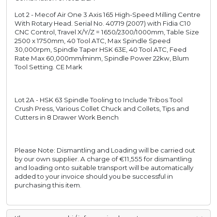
Lot 2 - Mecof Air One 3 Axis 165 High-Speed Milling Centre
With Rotary Head. Serial No. 40719 (2007) with Fidia C10
CNC Control, Travel X/Y/Z = 1650/2300/1000mm, Table Size
2500 x 1750mm, 40 Tool ATC, Max Spindle Speed
30,000rpm, Spindle Taper HSK 63E, 40 Tool ATC, Feed
Rate Max 60,000mm/minm, Spindle Power 22kw, Blum
Tool Setting. CE Mark
Lot 2A - HSK 63 Spindle Tooling to Include Tribos Tool
Crush Press, Various Collet Chuck and Collets, Tips and
Cutters in 8 Drawer Work Bench
Please Note: Dismantling and Loading will be carried out
by our own supplier.
A charge of €11,555 for dismantling
and loading onto suitable transport will be automatically
added to your invoice should you be successful in
purchasing this item.