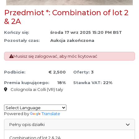
Przedmiot *: Combination of lot 2
& 2A
Kończy się:
środa 17 wrz 2025 15:20 PM BST
Pozostały czas:
Aukcja zakończona
Musisz się zalogować, aby móc licytować
Podbicie:
€ 2,500
Oferty:
3
Premia kupującego:
18%
Stawka VAT:
22%
Colognola ai Colli (VR) taly
Powered by
Translate
Pełny opis działki
Combination of lot 2 & 2A