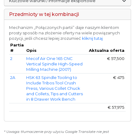
Kluczowe warunki / informacje eksportowe
Przedmioty w tej kombinacji
Mechanizm „Połączonych partii” daje naszym klientom
prosty sposób na złożenie oferty na wiele powiązanych
pozycji, jeśli chcesz lepiej zrozumieć
kliknij tutaj
Partia
#
Opis
Aktualna oferta
2
Mecof Air One 165 CNC
€
57,500
Vertical Spindle High-Speed
Milling Machine (2007)
2A
HSK 63 Spindle Tooling to
€
475
Include Tribos Tool Crush
Press, Various Collet Chuck
and Collets, Tips and Cutters
in 8 Drawer Work Bench
€
57,975
* Uwaga: tłumaczenie przy użyciu Google Translate nie jest