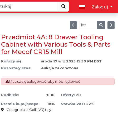
Zaloguj
Przedmiot 4A: 8 Drawer Tooling
Cabinet with Various Tools & Parts
for Mecof CR15 Mill
Kończy się:
środa 17 wrz 2025 15:50 PM BST
Pozostały czas:
Aukcja zakończona
Musisz się zalogować, aby móc licytować
Podbicie:
€ 10
Oferty:
20
Premia kupującego:
18%
Stawka VAT:
22%
Colognola ai Colli (VR) taly