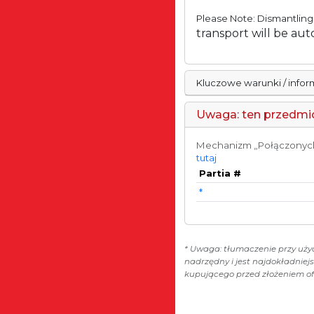
Please Note: Dismantling 
transport will be aut
Kluczowe warunki / info
Uwaga: ten przedmio
Mechanizm „Połączonych p
tutaj
Partia #
*
* Uwaga: tłumaczenie przy użyc
nadrzędny i jest najdokładnie
kupującego przed złożeniem of