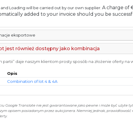
A charge of 
and Loading will be carried out by our own supplier.
omatically added to your invoice should you be successfu
rmacje eksportowe
t jest również dostępny jako kombinacja
artii” daje naszym klientom prosty sposób na złożenie oferty na wi
Opis
Combination of lot 4 & 4A
iu Google Translate nie jest gwarantowane jako pewne i może być użyte tyl
jszym opisem posiadanym przez aukcjonera. Niemniej jednak, prawidłowość
erty.