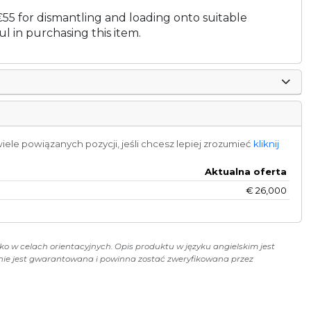
€55 for dismantling and loading onto suitable
l in purchasing this item.
ele powiązanych pozycji, jeśli chcesz lepiej zrozumieć
kliknij
Aktualna oferta
€
26,000
ko w celach orientacyjnych. Opis produktu w języku angielskim jest
 nie jest gwarantowana i powinna zostać zweryfikowana przez