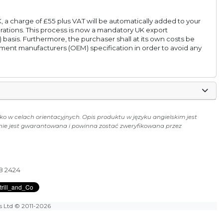
, a charge of £55 plus VAT will be automatically added to your
rations. This process is now a mandatory UK export
 basis. Furthermore, the purchaser shall at its own costs be
pment manufacturers (OEM) specification in order to avoid any
ko w celach orientacyjnych. Opis produktu w języku angielskim jest
 nie jest gwarantowana i powinna zostać zweryfikowana przez
28 2424
es Ltd
© 2011-2026