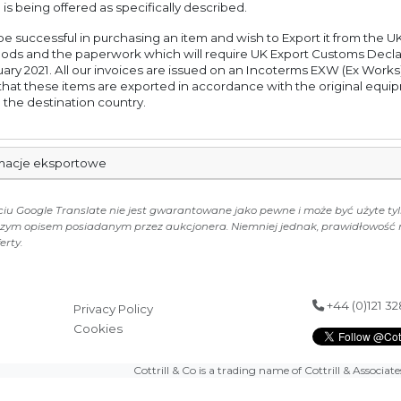
 is being offered as specifically described.
e successful in purchasing an item and wish to Export it from the UK
oods and the paperwork which will require UK Export Customs Decla
ary 2021. All our invoices are issued on an Incoterms EXW (Ex Works)
 that these items are exported in accordance with the original equi
in the destination country.
rmacje eksportowe
iu Google Translate nie jest gwarantowane jako pewne i może być użyte tyl
jszym opisem posiadanym przez aukcjonera. Niemniej jednak, prawidłowość
erty.
+44 (0)121 3
Privacy Policy
Cookies
Cottrill & Co is a trading name of Cottrill & Associat