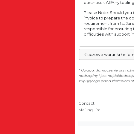
purchaser. All/Any tooling
Please Note: Should you b
invoice to prepare the g
requirement from 1st Janu
responsible for ensuring
difficulties with support 
Kluczowe warunki / info
* Uwaga: tłumaczenie przy użyc
nadrzędny i jest najdokładnie
kupującego przed złożeniem of
Contact
Mailing List