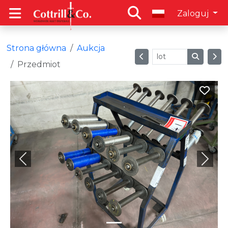
Zaloguj
Strona główna
Aukcja
Przedmiot
Previous
Next