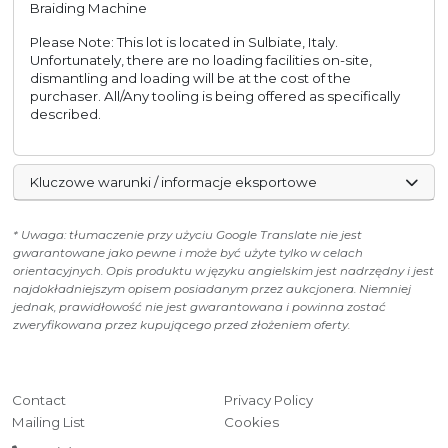
Braiding Machine
Please Note: This lot is located in Sulbiate, Italy.
Unfortunately, there are no loading facilities on-site,
dismantling and loading will be at the cost of the
purchaser. All/Any tooling is being offered as specifically
described.
Kluczowe warunki / informacje eksportowe
* Uwaga: tłumaczenie przy użyciu Google Translate nie jest
gwarantowane jako pewne i może być użyte tylko w celach
orientacyjnych. Opis produktu w języku angielskim jest nadrzędny i jest
najdokładniejszym opisem posiadanym przez aukcjonera. Niemniej
jednak, prawidłowość nie jest gwarantowana i powinna zostać
zweryfikowana przez kupującego przed złożeniem oferty.
Contact
Privacy Policy
Mailing List
Cookies