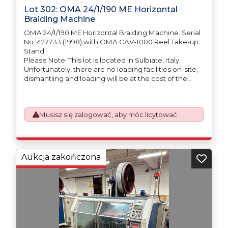
Lot 302: OMA 24/1/190 ME Horizontal
Braiding Machine
OMA 24/1/190 ME Horizontal Braiding Machine. Serial
No. 427733 (1998) with OMA CAV-1000 Reel Take-up
Stand
Please Note: This lot is located in Sulbiate, Italy.
Unfortunately, there are no loading facilities on-site,
dismantling and loading will be at the cost of the
purchaser. All/Any tooling is being offered as
specifically described.
Musisz się zalogować, aby móc licytować
Aukcja zakończona