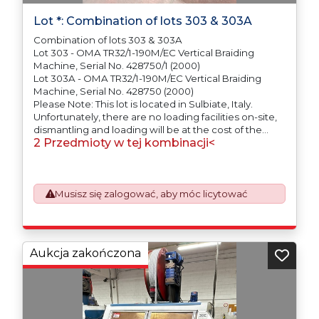
Lot *: Combination of lots 303 & 303A
Combination of lots 303 & 303A
Lot 303 - OMA TR32/1-190M/EC Vertical Braiding
Machine, Serial No. 428750/1 (2000)
Lot 303A - OMA TR32/1-190M/EC Vertical Braiding
Machine, Serial No. 428750 (2000)
Please Note: This lot is located in Sulbiate, Italy.
Unfortunately, there are no loading facilities on-site,
dismantling and loading will be at the cost of the
2 Przedmioty w tej kombinacji<
purchaser. All/Any tooling is being offered as
specifically described.
Musisz się zalogować, aby móc licytować
Aukcja zakończona