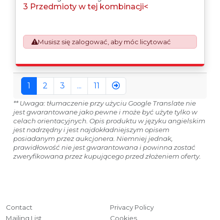
3 Przedmioty w tej kombinacji<
purchaser. All/Any tooling is being offered as
specifically described.
Musisz się zalogować, aby móc licytować
1
2
3
...
11
** Uwaga: tłumaczenie przy użyciu Google Translate nie
jest gwarantowane jako pewne i może być użyte tylko w
celach orientacyjnych. Opis produktu w języku angielskim
jest nadrzędny i jest najdokładniejszym opisem
posiadanym przez aukcjonera. Niemniej jednak,
prawidłowość nie jest gwarantowana i powinna zostać
zweryfikowana przez kupującego przed złożeniem oferty.
Contact
Privacy Policy
Mailing List
Cookies