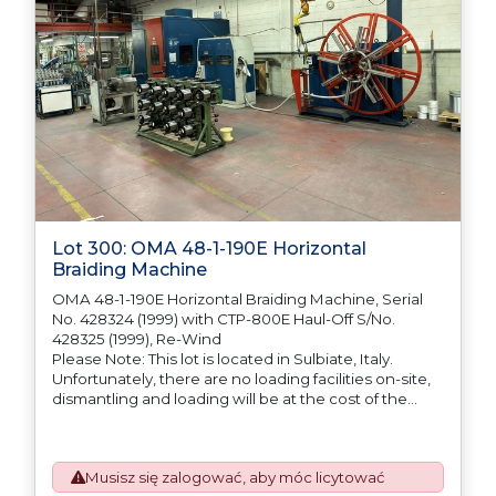
Lot 300: OMA 48-1-190E Horizontal
Braiding Machine
OMA 48-1-190E Horizontal Braiding Machine, Serial
No. 428324 (1999) with CTP-800E Haul-Off S/No.
428325 (1999), Re-Wind
Please Note: This lot is located in Sulbiate, Italy.
Unfortunately, there are no loading facilities on-site,
dismantling and loading will be at the cost of the
purchaser. All/Any tooling is being offered as
specifically described.
Musisz się zalogować, aby móc licytować