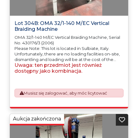
Lot 304B: OMA 32/1-140 M/EC Vertical
Braiding Machine
OMA 32/1-140 M/EC Vertical Braiding Machine, Serial
No. 430176/3 (2006)
Please Note: This lot is located in Sulbiate, Italy.
Unfortunately, there are no loading facilities on-site,
dismantling and loading will be at the cost of the
Uwaga: ten przedmiot jest również
purchaser. All/Any tooling is being offered as
specifically described.
dostępny jako kombinacja.
Musisz się zalogować, aby móc licytować
Aukcja zakończona