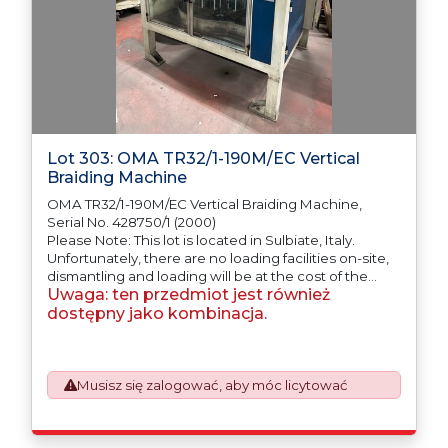
Lot 303: OMA TR32/1-190M/EC Vertical
Braiding Machine
OMA TR32/1-190M/EC Vertical Braiding Machine,
Serial No. 428750/1 (2000)
Please Note: This lot is located in Sulbiate, Italy.
Unfortunately, there are no loading facilities on-site,
dismantling and loading will be at the cost of the
Uwaga: ten przedmiot jest również
purchaser. All/Any tooling is being offered as
specifically described.
dostępny jako kombinacja.
Musisz się zalogować, aby móc licytować