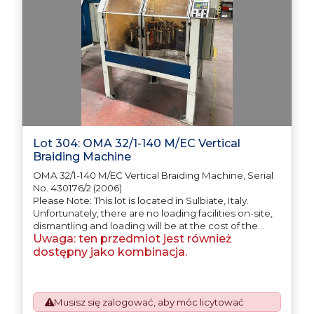
Lot 304: OMA 32/1-140 M/EC Vertical
Braiding Machine
OMA 32/1-140 M/EC Vertical Braiding Machine, Serial
No. 430176/2 (2006)
Please Note: This lot is located in Sulbiate, Italy.
Unfortunately, there are no loading facilities on-site,
dismantling and loading will be at the cost of the
Uwaga: ten przedmiot jest również
purchaser. All/Any tooling is being offered as
specifically described.
dostępny jako kombinacja.
Musisz się zalogować, aby móc licytować