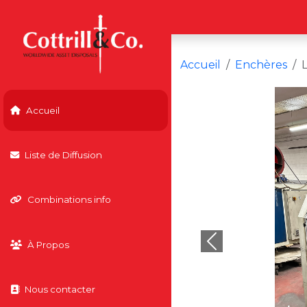
Accueil
Enchères
Accueil
Liste de Diffusion
Combinations info
À Propos
Previous
Nous contacter