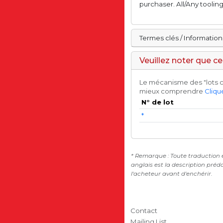
purchaser. All/Any tooling
Termes clés / Information
Veuillez noter que c
Le mécanisme des "lots c
mieux comprendre
Clique
N° de lot
*
* Remarque : Toute traduction e
anglais est la description préd
l'acheteur avant d'enchérir.
Contact
Mailing List