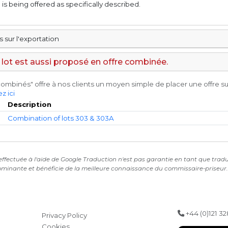
 is being offered as specifically described.
s sur l'exportation
e lot est aussi proposé en offre combinée.
ombinés" offre à nos clients un moyen simple de placer une offre su
z ici
Description
Combination of lots 303 & 303A
ffectuée à l'aide de Google Traduction n'est pas garantie en tant que traducti
ominante et bénéficie de la meilleure connaissance du commissaire-priseur. C
+44 (0)121 3
Privacy Policy
Cookies