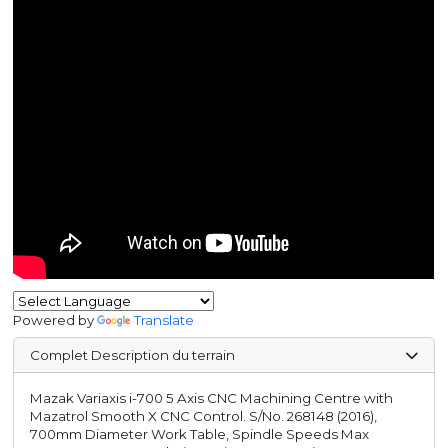
Powered by
Translate
Complet Description du terrain
Mazak Variaxis i-700 5 Axis CNC Machining Centre with
Mazatrol Smooth X CNC Control. S/No. 268148 (2016),
700mm Diameter Work Table, Spindle Speeds Max