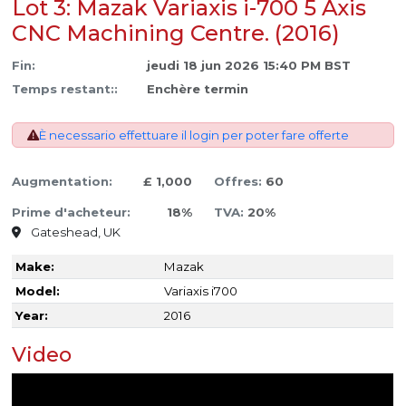
Lot 3: Mazak Variaxis i-700 5 Axis
CNC Machining Centre. (2016)
Fin:
jeudi 18 jun 2026 15:40 PM BST
Temps restant::
Enchère termin
È necessario effettuare il login per poter fare offerte
Augmentation:
£ 1,000
Offres:
60
Prime d'acheteur:
18%
TVA:
20%
Gateshead, UK
Make:
Mazak
Model:
Variaxis i700
Year:
2016
Video