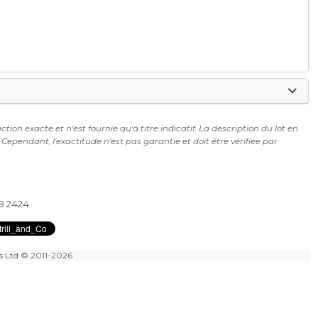
on exacte et n'est fournie qu'à titre indicatif. La description du lot en
ependant, l'exactitude n'est pas garantie et doit être vérifiée par
28 2424
es Ltd
© 2011-2026