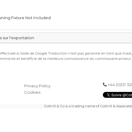
ining Fixture Not Included
s sur l'exportation
ffectuée à l'aide de Google Traduction n'est pas garantie en tant que traducti
ominante et bénéficie de la meilleure connaissance du commissaire-priseur. C
+44 (0)121 3
Privacy Policy
Cookies
Cottrill & Co is a trading name of Cottrill & Associat