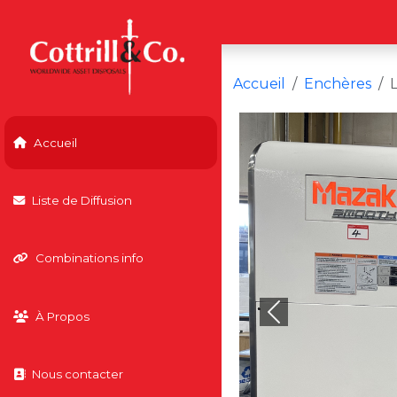
Accueil
Enchères
Accueil
Liste de Diffusion
Combinations info
À Propos
Previous
Nous contacter