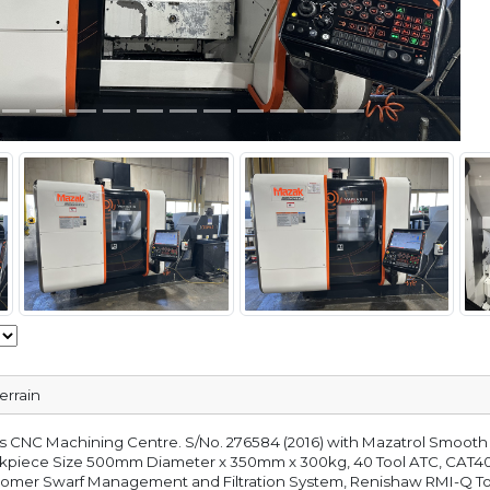
errain
xis CNC Machining Centre. S/No. 276584 (2016) with Mazatrol Smoo
piece Size 500mm Diameter x 350mm x 300kg, 40 Tool ATC, CAT40 Spi
r, Cromer Swarf Management and Filtration System, Renishaw RMI-Q 