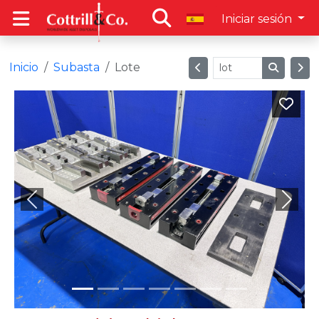
Iniciar sesión
Inicio
Subasta
Lote
Previous
Next