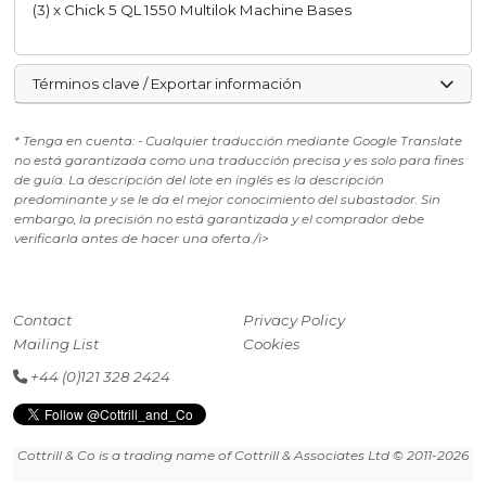
(3) x Chick 5 QL 1550 Multilok Machine Bases
Términos clave / Exportar información
* Tenga en cuenta: - Cualquier traducción mediante Google Translate
no está garantizada como una traducción precisa y es solo para fines
de guía. La descripción del lote en inglés es la descripción
predominante y se le da el mejor conocimiento del subastador. Sin
embargo, la precisión no está garantizada y el comprador debe
verificarla antes de hacer una oferta./i>
Contact
Privacy Policy
Mailing List
Cookies
+44 (0)121 328 2424
Cottrill & Co is a trading name of Cottrill & Associates Ltd
© 2011-2026