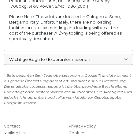
Readout, Control Panel, Built in Adjustable Steady,
17000kg, 31kw Power. S/No. 1986 (2001)
Please Note: These lots are located in Cologno al Serio,
Bergamo, Italy. Unfortunately, there are no loading
facilities on-site, dismantling and loading will be at the
cost of the purchaser. All/Any tooling is being offered as
specifically described.
Wichtige Begriffe / Exportinformationen
* Bitte beachten Sie: - Jede Übersetzung mit Google Translate ist nicht
als genaue Übersetzung garantiert und dient nur zur Orientierung.
Die englische Losbeschreibung ist die übergeordnete Beschreibung
und erfolgt nach bestem Wissen des Auktionators. Die Richtigkeit wird
jedoch nicht garantiert und sollte vom Käufer vor Gebotsabgabe
überprüft werden.
Contact
Privacy Policy
Mailing List
Cookies