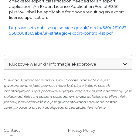
checks for export classification needed for an export
application. An Export License Application Fee of £350
plus VAT shall be applicable for goods requiring an export
license application.
https://assets.publishing.service.gov.uk/media/660d281067
958c001f365abe/uk-strategic-export-control-list.pdf
Kluczowe warunki / informacje eksportowe
* Uwaga: tłumaczenie przy użyciu Google Translate nie jest
gwarantowane jako pewne i może być użyte tylko w celach
orientacyjnych. Opis produktu w języku angielskim jest nadrzędny i jest
najdokładniejszym opisem posiadanym przez aukcjonera. Niemniej
jednak, prawidłowość nie jest gwarantowana i powinna zostać
zweryfikowana przez kupującego przed złożeniem oferty.
Contact
Privacy Policy