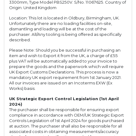
3300mm, Type Model PBS250V. S/No. 11067625. Country of
Origin: United Kingdom
Location: This lot is located in Oldbury, Birmingham, UK.
Unfortunately there are no loading facilities on-site,
dismantling and loading will be at the cost of the
purchaser. All/Any tooling is being offered as specifically
described.
Please Note: Should you be successful in purchasing an
item and wish to Export it from the UK, a charge of £55
plus VAT will be automatically added to your invoice to
prepare the goods and the paperwork which will require
UK Export Customs Declarations. This process is now a
mandatory UK export requirement from 1st January 2021.
All our invoices are issued on an Incoterms EXW (Ex
Works) basis.
UK Strategic Export Control Legislation (1st April
2024)
The purchaser shall be responsible for ensuring export
compliance in accordance with OEM/UK Strategic Export
Controls Legislation of 1st April 2024 for goods purchased
at auction. The purchaser shall also be responsible for all
associated costs in obtaining measurements/accuracy