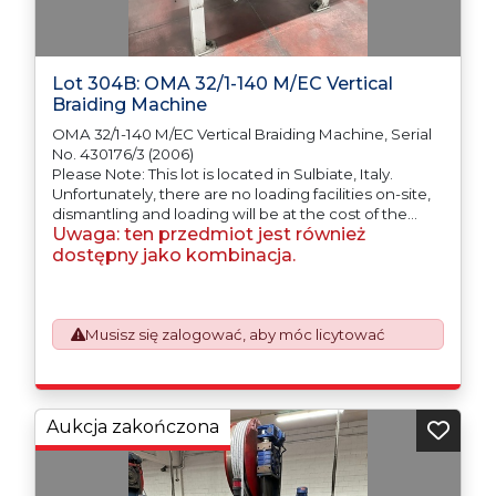
Lot 304B: OMA 32/1-140 M/EC Vertical
Braiding Machine
OMA 32/1-140 M/EC Vertical Braiding Machine, Serial
No. 430176/3 (2006)
Please Note: This lot is located in Sulbiate, Italy.
Unfortunately, there are no loading facilities on-site,
dismantling and loading will be at the cost of the
Uwaga: ten przedmiot jest również
purchaser. All/Any tooling is being offered as
specifically described.
dostępny jako kombinacja.
Musisz się zalogować, aby móc licytować
Aukcja zakończona