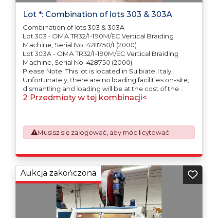
Lot *: Combination of lots 303 & 303A
Combination of lots 303 & 303A
Lot 303 - OMA TR32/1-190M/EC Vertical Braiding
Machine, Serial No. 428750/1 (2000)
Lot 303A - OMA TR32/1-190M/EC Vertical Braiding
Machine, Serial No. 428750 (2000)
Please Note: This lot is located in Sulbiate, Italy.
Unfortunately, there are no loading facilities on-site,
dismantling and loading will be at the cost of the
2 Przedmioty w tej kombinacji<
purchaser. All/Any tooling is being offered as
specifically described.
Musisz się zalogować, aby móc licytować
Aukcja zakończona