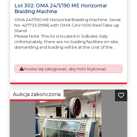
Lot 302: OMA 24/1/190 ME Horizontal
Braiding Machine
OMA 24/1/190 ME Horizontal Braiding Machine. Serial
No. 427733 (1998) with OMA CAV-1000 Reel Take-up
Stand
Please Note: This lot is located in Sulbiate, Italy.
Unfortunately, there are no loading facilities on-site,
dismantling and loading will be at the cost of the
purchaser. All/Any tooling is being offered as
specifically described.
Musisz się zalogować, aby móc licytować
Aukcja zakończona