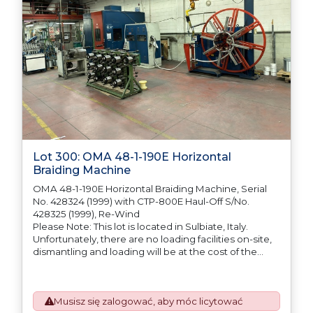
Lot 300: OMA 48-1-190E Horizontal
Braiding Machine
OMA 48-1-190E Horizontal Braiding Machine, Serial
No. 428324 (1999) with CTP-800E Haul-Off S/No.
428325 (1999), Re-Wind
Please Note: This lot is located in Sulbiate, Italy.
Unfortunately, there are no loading facilities on-site,
dismantling and loading will be at the cost of the
purchaser. All/Any tooling is being offered as
specifically described.
Musisz się zalogować, aby móc licytować