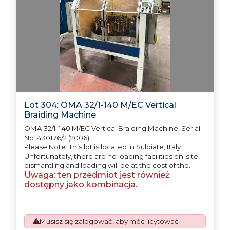
Lot 304: OMA 32/1-140 M/EC Vertical
Braiding Machine
OMA 32/1-140 M/EC Vertical Braiding Machine, Serial
No. 430176/2 (2006)
Please Note: This lot is located in Sulbiate, Italy.
Unfortunately, there are no loading facilities on-site,
dismantling and loading will be at the cost of the
Uwaga: ten przedmiot jest również
purchaser. All/Any tooling is being offered as
specifically described.
dostępny jako kombinacja.
Musisz się zalogować, aby móc licytować