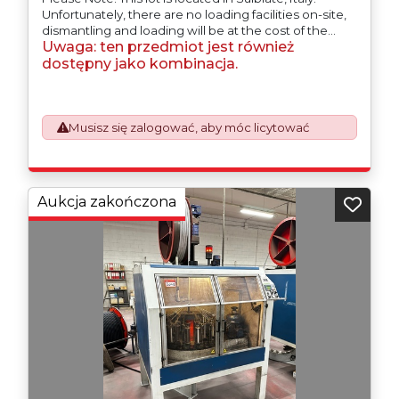
Unfortunately, there are no loading facilities on-site,
dismantling and loading will be at the cost of the
Uwaga: ten przedmiot jest również
purchaser. All/Any tooling is being offered as
specifically described.
dostępny jako kombinacja.
Musisz się zalogować, aby móc licytować
Aukcja zakończona