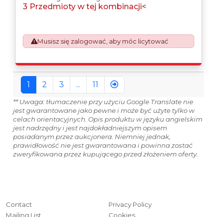
3 Przedmioty w tej kombinacji<
purchaser. All/Any tooling is being offered as
specifically described.
Musisz się zalogować, aby móc licytować
1
2
3
...
11
** Uwaga: tłumaczenie przy użyciu Google Translate nie
jest gwarantowane jako pewne i może być użyte tylko w
celach orientacyjnych. Opis produktu w języku angielskim
jest nadrzędny i jest najdokładniejszym opisem
posiadanym przez aukcjonera. Niemniej jednak,
prawidłowość nie jest gwarantowana i powinna zostać
zweryfikowana przez kupującego przed złożeniem oferty.
Contact
Privacy Policy
Mailing List
Cookies