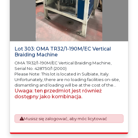
Lot 303: OMA TR32/1-190M/EC Vertical
Braiding Machine
OMA TR32/1-190M/EC Vertical Braiding Machine,
Serial No. 428750/1 (2000)
Please Note: This lot is located in Sulbiate, Italy.
Unfortunately, there are no loading facilities on-site,
dismantling and loading will be at the cost of the
Uwaga: ten przedmiot jest również
purchaser. All/Any tooling is being offered as
specifically described.
dostępny jako kombinacja.
Musisz się zalogować, aby móc licytować