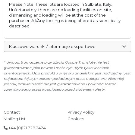
Please Note: These lots are located in Sulbiate, Italy.
Unfortunately, there are no loading facilities on-site,
dismantling and loading will be at the cost of the
purchaser. All/Any tooling is being offered as specifically
described.
Kluczowe warunki / informacje eksportowe
* Uwaga: tłumaczenie przy użyciu Google Translate nie jest
gwarantowane jako pewne i może być użyte tylko w celach
orientacyjnych. Opis produktu w języku angielskim jest nadrzędny i jest
najdokładniejszym opisem posiadanym przez aukcjonera. Niemniej
jednak, prawidłowość nie jest gwarantowana i powinna zostać
zweryfikowana przez kupującego przed złożeniem oferty.
Contact
Privacy Policy
Mailing List
Cookies
+44 (0)121 328 2424