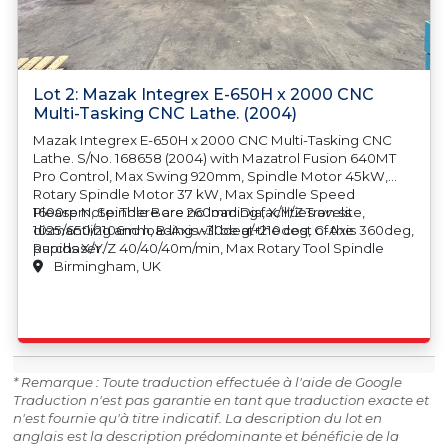
Lot 2: Mazak Integrex E-650H x 2000 CNC
Multi-Tasking CNC Lathe. (2004)
Mazak Integrex E-650H x 2000 CNC Multi-Tasking CNC
Lathe. S/No. 168658 (2004) with Mazatrol Fusion 640MT
Pro Control, Max Swing 920mm, Spindle Motor 45kW,
Rotary Spindle Motor 37 kW, Max Spindle Speed
1600rpm, Spindle Bore 260mm Dia, X/Y/Z Travels
Please Note: There are no loading facilities on site,
1025/650/2106mm, B-Axis -30deg/+210deg, C-Axis 360deg,
dismantling and loading will be at the cost of the
Rapids X/Y/Z 40/40/40m/min, Max Rotary Tool Spindle
purchaser.
Speed 10,000rpm, Tailstock Travel 1858mm, Tailstock Quill
Birmingham, UK
Stroke 160mm, Tailstock Centre MT6, Automatic 80
Position Toolchanger, Spindle Taper Capto C8, Cromar
Swarf Conveyor. Country of Origin: Japan
* Remarque : Toute traduction effectuée à l'aide de Google
Traduction n'est pas garantie en tant que traduction exacte et
n'est fournie qu'à titre indicatif. La description du lot en
anglais est la description prédominante et bénéficie de la