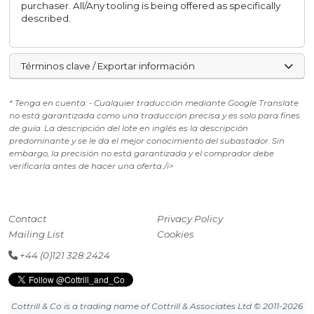
purchaser. All/Any tooling is being offered as specifically
described.
Términos clave / Exportar información
* Tenga en cuenta: - Cualquier traducción mediante Google Translate
no está garantizada como una traducción precisa y es solo para fines
de guía. La descripción del lote en inglés es la descripción
predominante y se le da el mejor conocimiento del subastador. Sin
embargo, la precisión no está garantizada y el comprador debe
verificarla antes de hacer una oferta./i>
Contact
Privacy Policy
Mailing List
Cookies
+44 (0)121 328 2424
Cottrill & Co is a trading name of Cottrill & Associates Ltd
© 2011-2026