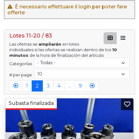
È necessario effettuare il login per poter fare
offerte
Lotes 11-20 / 83
Las ofertas se
ampliarán
en lotes
individuales si las ofertas se realizan dentro de los
10
minutos
de la hora de finalización del artículo
Categorías
# per page
1
2
3
4
...
9
Subasta finalizada