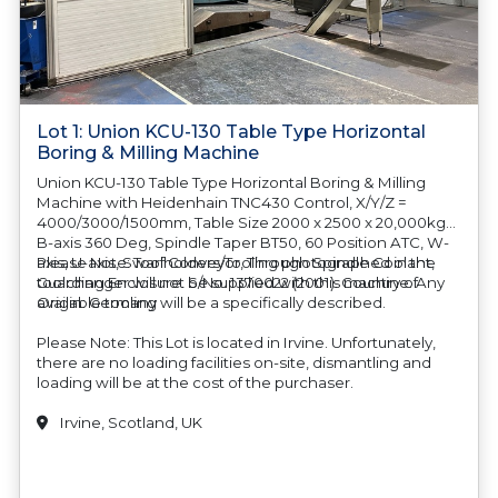
Lot 1: Union KCU-130 Table Type Horizontal
Boring & Milling Machine
Union KCU-130 Table Type Horizontal Boring & Milling
Machine with Heidenhain TNC430 Control, X/Y/Z =
4000/3000/1500mm, Table Size 2000 x 2500 x 20,000kgs,
B-axis 360 Deg, Spindle Taper BT50, 60 Position ATC, W-
axis, U-axis, Swarf Conveyor, Through Spindle Coolant,
Please Note: Toolholders/Tooling photographed in the
Guarding Enclosure. S/No. 1370022 (2001). Country of
toolchanger will not be supplied with this machine. Any
Origin: Germany
available tooling will be a specifically described.
Please Note: This Lot is located in Irvine. Unfortunately,
there are no loading facilities on-site, dismantling and
loading will be at the cost of the purchaser.
Irvine, Scotland, UK