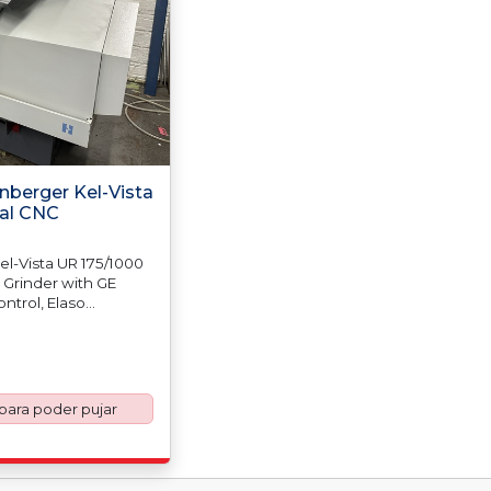
enberger Kel-Vista
sal CNC
el-Vista UR 175/1000
l Grinder with GE
ntrol, Elaso
Balancing Monitor,
ead Magnetic
rinding Arbours,
Dresser, IFS IFM
/No. 520641 (2006),
 para poder pujar
chine Weight
06). Country of