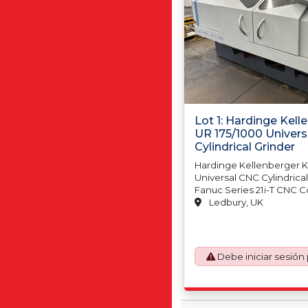
Lot 1: Hardinge Kell
UR 175/1000 Univer
Cylindrical Grinder
Hardinge Kellenberger K
Universal CNC Cylindrica
Fanuc Series 21i-T CNC Co
Elektronik EB500 Wheel 
Ledbury, UK
230mm Diameter Workh
Chuck, Internal Wheel G
Centre, Steady & Wheel 
1000 Coolant Clarifier. S
Debe iniciar sesión
Parts Diagram Book, Ma
3500kg. S/No. 675244 (20
Origin: Switzerland