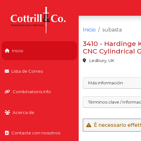
Inicio
subasta
3410 - Hardinge 
CNC Cylindrical 
Inicio
Ledbury, UK
Lista de Correo
Más información
Combinations info
Términos clave / Informa
Acerca de
È necessario effett
Contacte con nosotros